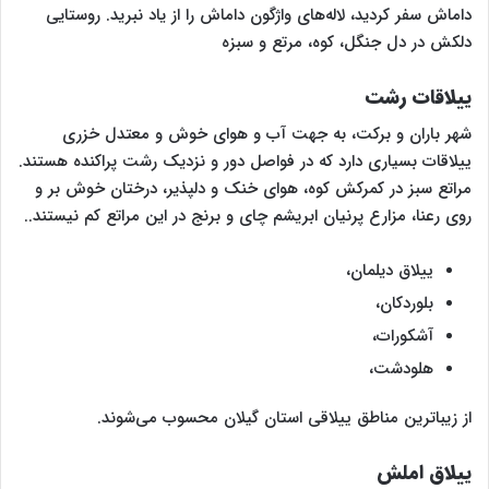
داماش سفر کردید، لاله‌های واژگون داماش را از یاد نبرید. روستایی
دلکش در دل جنگل، کوه، مرتع و سبزه
ییلاقات رشت
شهر باران و برکت، به جهت آب و هوای خوش و معتدل خزری
ییلاقات بسیاری دارد که در فواصل دور و نزدیک رشت پراکنده هستند.
مراتع سبز در کمرکش کوه، هوای خنک و دلپذیر، درختان خوش بر و
روی رعنا، مزارع پرنیان ابریشم چای و برنج در این مراتع کم نیستند..
ییلاق دیلمان،
بلوردکان،
آشکورات،
هلودشت،
از زیباترین مناطق ییلاقی استان گیلان محسوب می‌شوند.
ییلاق املش