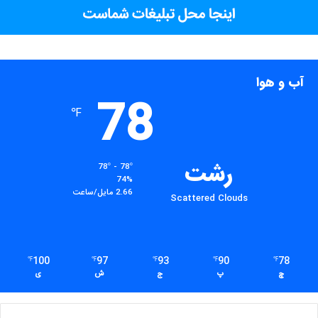
آب و هوا
78
℉
رشت
78º - 78º
74%
2.66 مایل/ساعت
Scattered Clouds
100
97
93
90
78
℉
℉
℉
℉
℉
چ
پ
ج
ش
ی