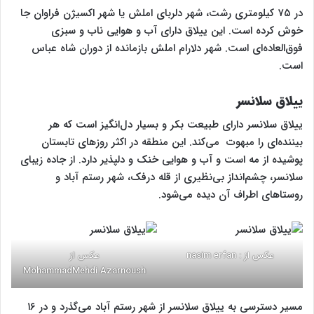
در ۷۵ کیلومتری رشت، شهر دلربای املش یا شهر اکسیژن فراوان جا
خوش کرده است. این ییلاق دارای آب و هوایی ناب و سبزی
فوق‌العاده‌ای است. شهر دلارام املش بازمانده از دوران شاه عباس
است.
ییلاق سلانسر
ییلاق سلانسر دارای طبیعت بکر و بسیار دل‌انگیز است که هر
بیننده‌ای را مبهوت می‌کند. این منطقه در اکثر روزهای تابستان
پوشیده از مه است و آب و هوایی خنک و دلپذیر دارد. از جاده زیبای
سلانسر، چشم‌انداز بی‌نظیری از قله درفک، شهر رستم آباد و
روستاهای اطراف آن دیده می‌شود.
عکس از : nasim erfan
عکس از
MohammadMehdi Azarnoush
مسیر دسترسی به ییلاق سلانسر از شهر رستم آباد می‌گذرد و در ۱۶