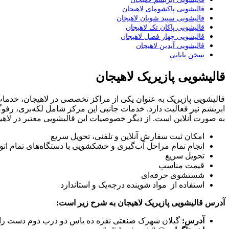
​قالیشویی پاکشومای لاهیجان
قالیشویی سپید شویان لاهیجان
​قالیشویی پاکان تک لاهیجان
​قالیشویی چهار فصل لاهیجان
قالیشویی آیدین لاهیجان
​سخن پایانی
قالیشویی پازیریک لاهیجان
​قالیشویی پازیریک به عنوان یکی از مراکز تخصصی در لاهیجان، خد
ابریشم نیز فعالیت دارد. خدمات جانبی این مرکز شامل لکه‌بری، ر
به صورت آنلاین است. از دیگر خصوصیات این قالیشویی معتبر در لاهیجا
امکان ثبت سفارش آنلاین و تلفنی، تحویل سریع
انجام تمام مراحل آب‌گیری و خشکشویی با دستگاه‌های تمام‌ ات
تحویل سریع
قیمت مناسب
شستشوی حرفه‌ای
استفاده از مواد شوینده درجه‌یک و استاندارد
آدرس ​قالیشویی پازیریک لاهیجان به شرح زیر است:
آدرس:
گیلان شهرک صنعتی نقره ده یاس دو درب دوم دست راس