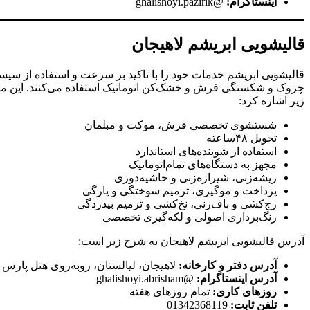
اینستاگرام:
@ghalishoyi.pazirik
قالیشویی ابریشم لاهیجان
​قالیشویی ابریشم خدمات خود را با تاکید بر سرعت و استفاده از سیست
چروک و شکستگی فرش و خشک‌کن اتوماتیک استفاده می‌کنند. این مرکز
زیر اشاره کرد:
شستشوی تخصصی فرش، موکت و مبلمان
تحویل ۴۸ساعته
استفاده از شوینده‌های استاندارد
مجهز به دستگاه‌های تمام‌اتوماتیک
ریشه‌زنی، شیرازه‌زنی و حاشیه‌دوزی
پرداخت و موگیری، ترمیم سوختگی و پارگی
رج‌کشی و باف‌زنی، نخ‌کشی و ترمیم بیدزدگی
رنگ‌برداری اصولی و لکه‌گیری تخصصی
آدرس ​قالیشویی ابریشم لاهیجان به شرح زیر است:
آدرس دفتر و کارخانه:
لاهیجان، لیالستان، روبه‌روی هتل پارس
آدرس اینستاگرام:
@ghalishoyi.abrisham
روزهای کاری:
تمام روزهای هفته
تلفن ثابت:
01342368119