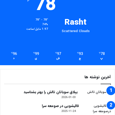
78
℉
Rasht
78º - 78º
74%
1.97 مایل/ساعت
Scattered Clouds
96
99
97
93
78
℉
℉
℉
℉
℉
پ
ج
ش
ی
د
آخرین نوشته ها
ییلاق سوباتان تالش را بهتر بشناسید
2026-01-03
​قالیشویی در صومعه سرا
2025-11-24