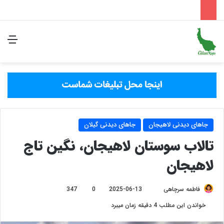
منو
جستوجو 
جاهای دیدنی لاهیجان
جاهای دیدنی گیلان
تالاب سوستان لاهیجان‌، نگین تاج
لاهیجان
Send
فاطمه سرچاهی
2025-06-13
0
347
an
خواندن این مطلب 4 دقیقه زمان میبرد
email