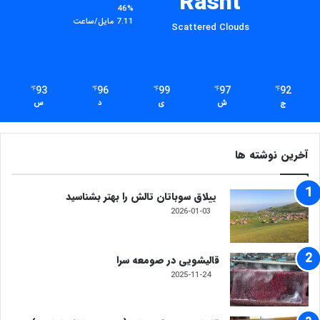
Rasht
46%
7.11 مایل/ساعت
Scattered Clouds
93
96
99
97
92
℉
℉
℉
℉
℉
ج
ش
ی
د
س
آخرین نوشته ها
ییلاق سوباتان تالش را بهتر بشناسید
2026-01-03
​قالیشویی در صومعه سرا
2025-11-24