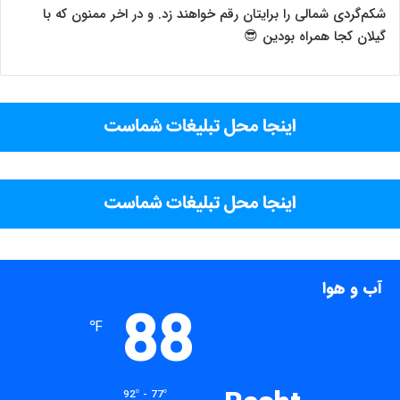
شکم‌گردی شمالی را برایتان رقم خواهند زد. و در اخر ممنون که با
گیلان کجا همراه بودین 😎
آب و هوا
88
℉
92º - 77º