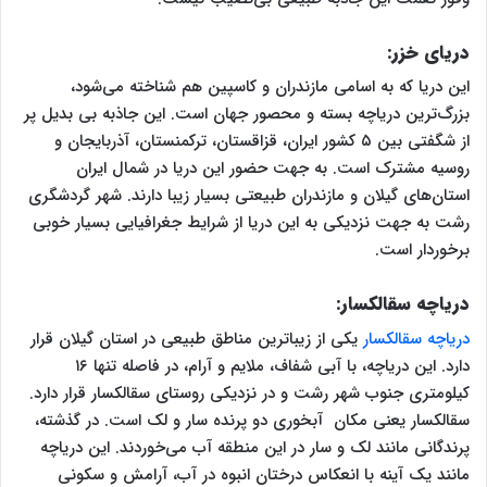
دریای خزر:
این دریا که به اسامی مازندران و کاسپین هم شناخته می‌شود،
بزرگ‌‌ترین دریاچه بسته و محصور جهان است‌. این جاذبه بی‌ بدیل پر
از شگفتی بین ۵ کشور ایران، قزاقستان، ترکمنستان، آذربایجان و
روسیه مشترک است. به جهت حضور این دریا در شمال ایران
استان‌های گیلان و مازندران طبیعتی بسیار زیبا دارند. شهر گردشگری
رشت به جهت نزدیکی به این دریا از شرایط جغرافیایی بسیار خوبی
برخوردار است.
دریاچه سقالکسار:
دریاچه سقالکسار
یکی از زیباترین مناطق طبیعی در استان گیلان قرار
دارد. این دریاچه، با آبی شفاف، ملایم و آرام، در فاصله تنها ۱۶
کیلومتری جنوب شهر رشت و در نزدیکی روستای سقالکسار قرار دارد.
سقالکسار یعنی مکان آبخوری دو پرنده سار و لک است. در گذشته،
پرندگانی مانند لک و سار در این منطقه آب می‌خوردند. این دریاچه
مانند یک آینه با انعکاس درختان انبوه در آب، آرامش و سکونی