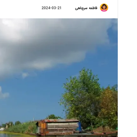
Send
فاطمه سرچاهی
2024-03-21
an
email