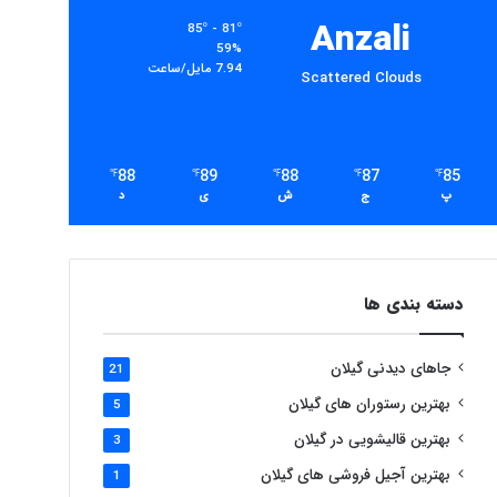
Anzali
85º - 81º
59%
7.94 مایل/ساعت
Scattered Clouds
88
89
88
87
85
℉
℉
℉
℉
℉
پ
ج
ش
ی
د
دسته بندی ها
جاهای دیدنی گیلان
21
بهترین رستوران های گیلان
5
بهترین قالیشویی در گیلان
3
بهترین آجیل فروشی های گیلان
1